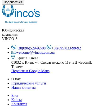
Подписаться
Юридическая
компания
VINCO`S
+38(096)529-92-08
+38(095)833-99-92
welcome@vincos.com.ua
Офис в Киеве
01032 г. Киев, ул. Саксаганского 119,
БЦ «Botanik
Tower»
Перейти в Google Maps
О нас
Юридические услуги
Наши клиенты
Блог
Кейсы
Контакты