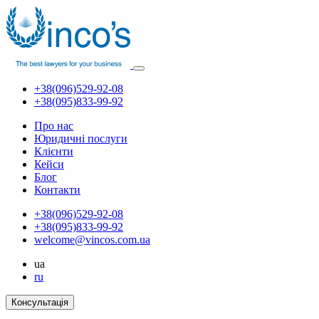
+38(096)529-92-08
+38(095)833-99-92
Про нас
Юридичні послуги
Клієнти
Кейси
Блог
Контакти
+38(096)529-92-08
+38(095)833-99-92
welcome@vincos.com.ua
ua
ru
Консультація