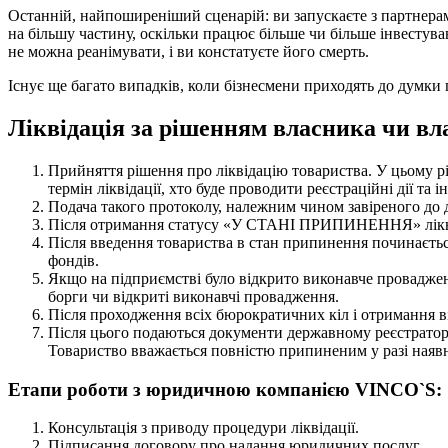
Останній, найпоширеніший сценарій: ви запускаєте з партнерами
на більшу частину, оскільки працює більше чи більше інвестував
не можна реанімувати, і ви констатуєте його смерть.
Існує ще багато випадків, коли бізнесмени приходять до думки 
Ліквідація за рішенням власника чи вла
Прийняття рішення про ліквідацію товариства. У цьому ріш
термін ліквідації, хто буде проводити реєстраційні дії та і
Подача такого протоколу, належним чином завіреного до 
Після отримання статусу «У СТАНІ ПРИПИНЕННЯ» ліквідацій
Після введення товариства в стан припинення починається
фондів.
Якщо на підприємстві було відкрито виконавче провадженн
борги чи відкриті виконавчі провадження.
Після проходження всіх бюрократичних кіл і отримання ві
Після цього подаються документи державному реєстратору
Товариство вважається повністю припиненим у разі ная
Етапи роботи з юридичною компанією VINCO`S:
Консультація з приводу процедури ліквідації.
Підписання договору про надання юридичних послуг.