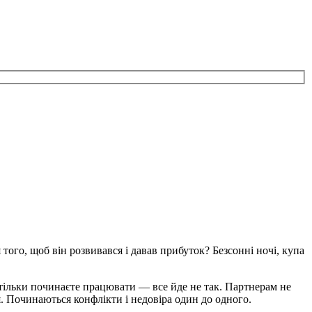
того, щоб він розвивався і давав прибуток? Безсонні ночі, купа
 тільки починаєте працювати — все йде не так. Партнерам не
. Починаються конфлікти і недовіра один до одного.