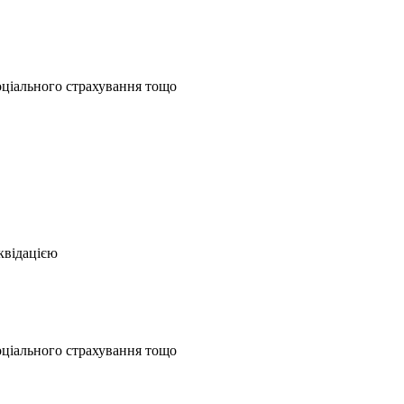
соціального страхування тощо
квідацією
соціального страхування тощо