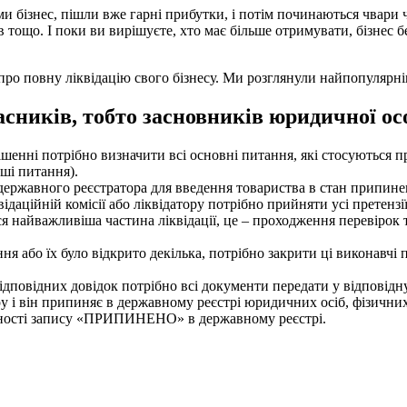
 бізнес, пішли вже гарні прибутки, і потім починаються чвари ч
 тощо. І поки ви вирішуєте, хто має більше отримувати, бізнес без
про повну ліквідацію свого бізнесу. Ми розглянули найпопулярні
сників, тобто засновників юридичної осо
енні потрібно визначити всі основні питання, які стосуються проц
нші питання).
державного реєстратора для введення товариства в стан припине
ній комісії або ліквідатору потрібно прийняти усі претензії кр
 найважливіша частина ліквідації, це – проходження перевірок та
я або їх було відкрито декілька, потрібно закрити ці виконавчі 
дповідних довідок потрібно всі документи передати у відповідну
 і він припиняє в державному реєстрі юридичних осіб, фізични
вності запису «ПРИПИНЕНО» в державному реєстрі.