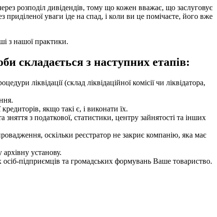
ерез розподіл дивідендів, тому що кожен вважає, що заслуговує
 приділеної уваги іде на спад, і коли ви це помічаєте, його вже
ші з нашої практики.
би складається з наступних етапів:
едури ліквідації (склад ліквідаційної комісії чи ліквідатора,
ння.
едиторів, якщо такі є, і виконати їх.
 зняття з податкової, статистики, центру зайнятості та інших
провадження, оскільки реєстратор не закриє компанію, яка має
 архівну установу.
х осіб-підприємців та громадських формувань Ваше товариство.