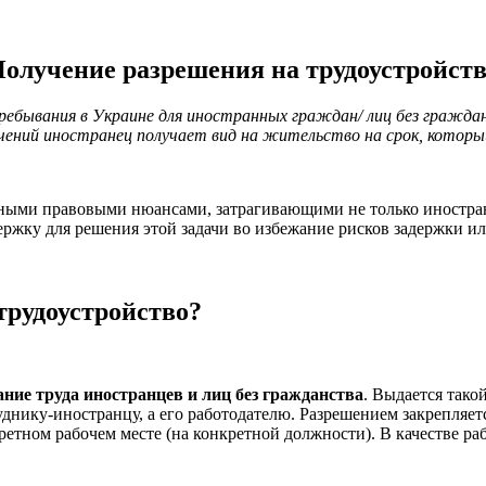
олучение разрешения на трудоустройст
пребывания в Украине для иностранных граждан/ лиц без гражд
чений иностранец получает вид на жительство на срок, котор
нными правовыми нюансами, затрагивающими не только иностран
ржку для решения этой задачи во избежание рисков задержки и
трудоустройство?
ние труда иностранцев и лиц без гражданства
. Выдается тако
уднику-иностранцу, а его работодателю. Разрешением закрепляет
кретном рабочем месте (на конкретной должности). В качестве ра