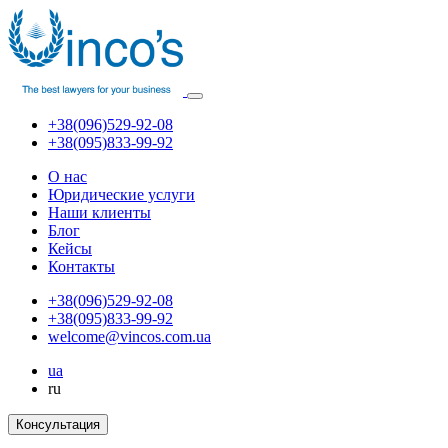
+38(096)529-92-08
+38(095)833-99-92
О нас
Юридические услуги
Наши клиенты
Блог
Кейсы
Контакты
+38(096)529-92-08
+38(095)833-99-92
welcome@vincos.com.ua
ua
ru
Консультация