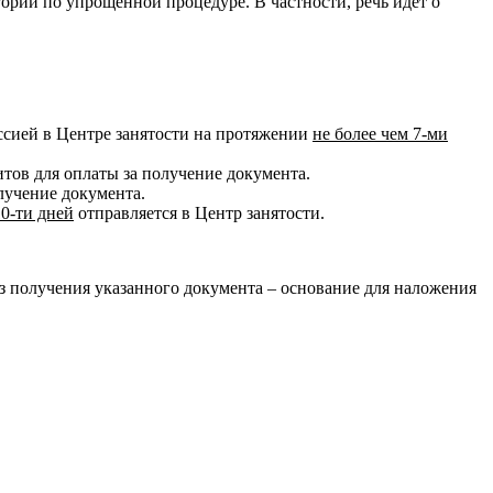
ории по упрощенной процедуре. В частности, речь идет о
иссией в Центре занятости на протяжении
не более чем 7-ми
тов для оплаты за получение документа.
лучение документа.
10-ти дней
отправляется в Центр занятости.
ез получения указанного документа – основание для наложения