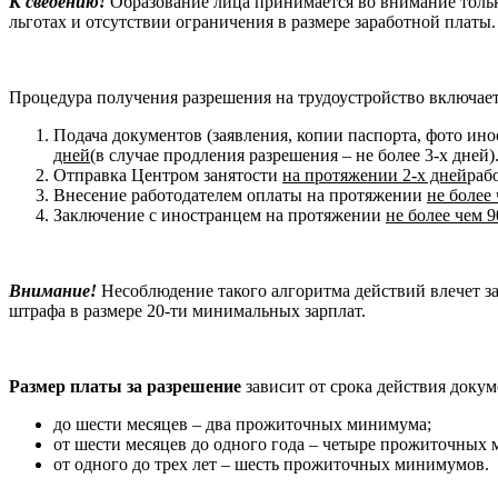
К сведению!
Образование лица принимается во внимание только
льготах и отсутствии ограничения в размере заработной платы.
Процедура получения разрешения на трудоустройство включает
Подача документов (заявления, копии паспорта, фото ино
дней
(в случае продления разрешения – не более 3-х дней)
Отправка Центром занятости
на протяжении 2-х дней
раб
Внесение работодателем оплаты на протяжении
не более
Заключение с иностранцем на протяжении
не более чем 9
Внимание!
Несоблюдение такого алгоритма действий влечет з
штрафа в размере 20-ти минимальных зарплат.
Размер платы за разрешение
зависит от срока действия докум
до шести месяцев – два прожиточных минимума;
от шести месяцев до одного года – четыре прожиточных
от одного до трех лет – шесть прожиточных минимумов.