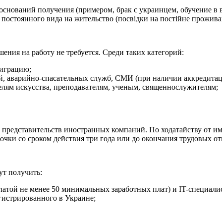
нований получения (примером, брак с украинцем, обучение в вуз
постоянного вида на жительство (посвідки на постійне проживан
ния на работу не требуется. Среди таких категорий:
миграцию;
й, аварийно-спасательных служб, СМИ (при наличии аккредитац
елям искусства, преподавателям, ученым, священнослужителям;
в представительств иностранных компаний. По ходатайству от 
очки со сроком действия три года или до окончания трудовых о
ут получить:
атой не менее 50 минимальных заработных плат) и IT-специали
егистрированного в Украине;