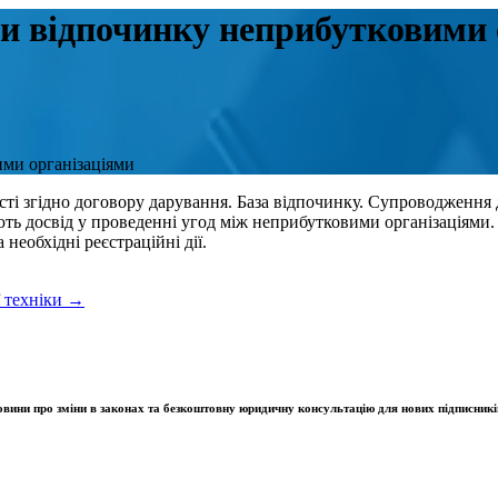
и відпочинку неприбутковими 
ми організаціями
і згідно договору дарування. База відпочинку. Супроводження д
ають досвід у проведенні угод між неприбутковими організаціям
 необхідні реєстраційні дії.
ї техніки →
овини про зміни в законах та безкоштовну юридичну консультацію для нових підписникі