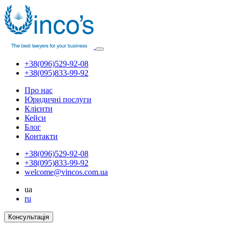
+38(096)529-92-08
+38(095)833-99-92
Про нас
Юридичні послуги
Клієнти
Кейси
Блог
Контакти
+38(096)529-92-08
+38(095)833-99-92
welcome@vincos.com.ua
ua
ru
Консультація