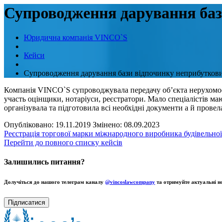
Супроводження дарування баз
Юридична компанія VINCO`S
Кейси
Супроводження дарування бази відпочинку неприбуткови
Компанія VINCO`S супроводжувала передачу об’єкта нерухомост
участь оцінщики, нотаріуси, реєстратори. Мало спеціалістів м
організувала та підготовила всі необхідні документи а й провела
Опубліковано: 19.11.2019
Змінено: 08.09.2023
Реєстрація торгової марки міжнародного виробника будівельно
Перейти до повного списку кейсів
Залишились питання?
Долучіться до нашого телеграм каналу
@vincoslawcompany
та отримуйте актуальні н
Підписатися