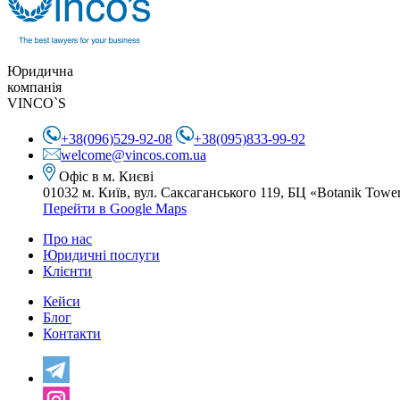
Юридична
компанія
VINCO`S
+38(096)529-92-08
+38(095)833-99-92
welcome@vincos.com.ua
Офіс в м. Києві
01032 м. Київ, вул. Саксаганського 119,
БЦ «Botanik Towe
Перейти в Google Maps
Про нас
Юридичні послуги
Клієнти
Кейси
Блог
Контакти