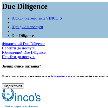
Due Diligence
Юридична компанія VINCO`S
Юридичні послуги
Due Diligence
Фінансовий Due Diligence
Перейти до послуги
Юридичний Due Diligence
Перейти до послуги
Залишились питання?
Долучіться до нашого телеграм каналу
@vincoslawcompany
та отримуйте актуальні н
Підписатися