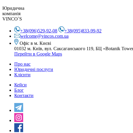
Юридична
компанія
VINCO`S
+38(096)529-92-08
+38(095)833-99-92
welcome@vincos.com.ua
Офіс в м. Києві
01032 м. Київ, вул. Саксаганського 119,
БЦ «Botanik Towe
Перейти в Google Maps
Про нас
Юридичні послуги
Клієнти
Кейси
Блог
Контакти