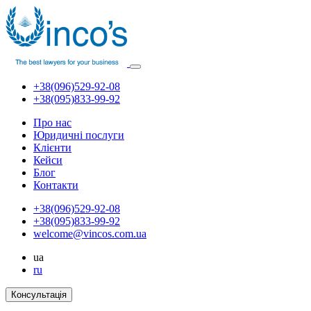
+38(096)529-92-08
+38(095)833-99-92
Про нас
Юридичні послуги
Клієнти
Кейси
Блог
Контакти
+38(096)529-92-08
+38(095)833-99-92
welcome@vincos.com.ua
ua
ru
Консультація