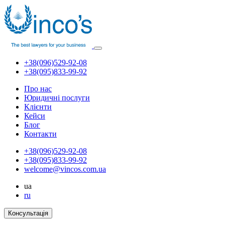
+38(096)529-92-08
+38(095)833-99-92
Про нас
Юридичні послуги
Клієнти
Кейси
Блог
Контакти
+38(096)529-92-08
+38(095)833-99-92
welcome@vincos.com.ua
ua
ru
Консультація