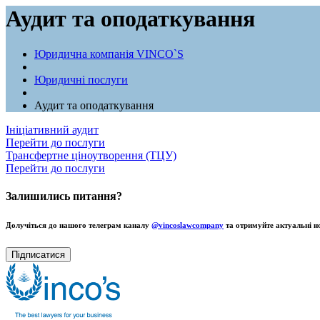
Аудит та оподаткування
Юридична компанія VINCO`S
Юридичні послуги
Аудит та оподаткування
Ініціативний аудит
Перейти до послуги
Трансфертне ціноутворення (ТЦУ)
Перейти до послуги
Залишились питання?
Долучіться до нашого телеграм каналу
@vincoslawcompany
та отримуйте актуальні н
Підписатися