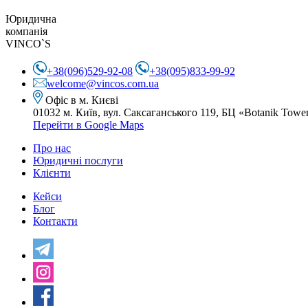
Юридична
компанія
VINCO`S
+38(096)529-92-08
+38(095)833-99-92
welcome@vincos.com.ua
Офіс в м. Києві
01032 м. Київ, вул. Саксаганського 119,
БЦ «Botanik Towe
Перейти в Google Maps
Про нас
Юридичні послуги
Клієнти
Кейси
Блог
Контакти